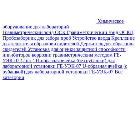
Химическое
оборудование для лабораторий
Гравиметрический зонд ОСК
Гравиметрический зонд ОСКЦ
Пробозаборник для забора проб
Устройство ввода
Крепление
для держателя образцов-свидетелей
Держатель для образцов-
свидетелей
Установка для оценки защитной способности
ингибиторов коррозии гравиметрическим методом ГЕ-
УЭК-07 (2 шт.)
U-образная ячейка (без рубашки) для
лабораторной установки ГЕ-УЭК-07
U-образная ячейка (с
рубашкой) для лабораторной установки ГЕ-УЭК-07
Все
категории