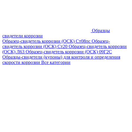
Образцы
свидетели коррозии
Образец-свидетель коррозии (ОСК) Ст08пс
Образец-
свидетель коррозии (ОСК) Ст20
Образец-свидетель коррозии
(ОСК) Л63
Образец-свидетель коррозии (ОСК) 09Г2С
Образцы-свидетели (купоны) для контроля и определения
скорости коррозии
Все категории