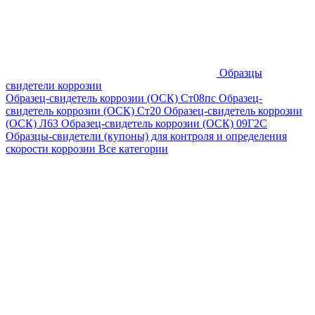
Образцы
свидетели коррозии
Образец-свидетель коррозии (ОСК) Ст08пс
Образец-
свидетель коррозии (ОСК) Ст20
Образец-свидетель коррозии
(ОСК) Л63
Образец-свидетель коррозии (ОСК) 09Г2С
Образцы-свидетели (купоны) для контроля и определения
скорости коррозии
Все категории