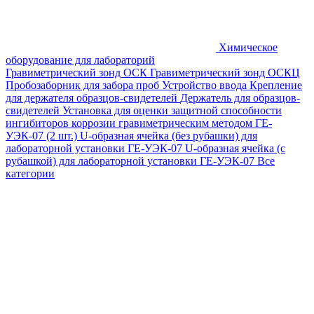
Химическое
оборудование для лабораторий
Гравиметрический зонд ОСК
Гравиметрический зонд ОСКЦ
Пробозаборник для забора проб
Устройство ввода
Крепление
для держателя образцов-свидетелей
Держатель для образцов-
свидетелей
Установка для оценки защитной способности
ингибиторов коррозии гравиметрическим методом ГЕ-
УЭК-07 (2 шт.)
U-образная ячейка (без рубашки) для
лабораторной установки ГЕ-УЭК-07
U-образная ячейка (с
рубашкой) для лабораторной установки ГЕ-УЭК-07
Все
категории