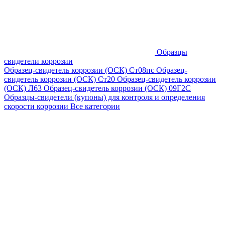
Образцы
свидетели коррозии
Образец-свидетель коррозии (ОСК) Ст08пс
Образец-
свидетель коррозии (ОСК) Ст20
Образец-свидетель коррозии
(ОСК) Л63
Образец-свидетель коррозии (ОСК) 09Г2С
Образцы-свидетели (купоны) для контроля и определения
скорости коррозии
Все категории