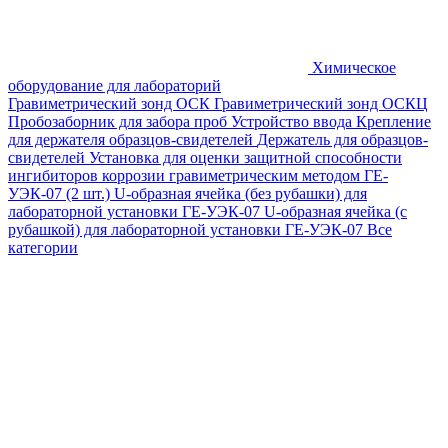
Химическое
оборудование для лабораторий
Гравиметрический зонд ОСК
Гравиметрический зонд ОСКЦ
Пробозаборник для забора проб
Устройство ввода
Крепление
для держателя образцов-свидетелей
Держатель для образцов-
свидетелей
Установка для оценки защитной способности
ингибиторов коррозии гравиметрическим методом ГЕ-
УЭК-07 (2 шт.)
U-образная ячейка (без рубашки) для
лабораторной установки ГЕ-УЭК-07
U-образная ячейка (с
рубашкой) для лабораторной установки ГЕ-УЭК-07
Все
категории