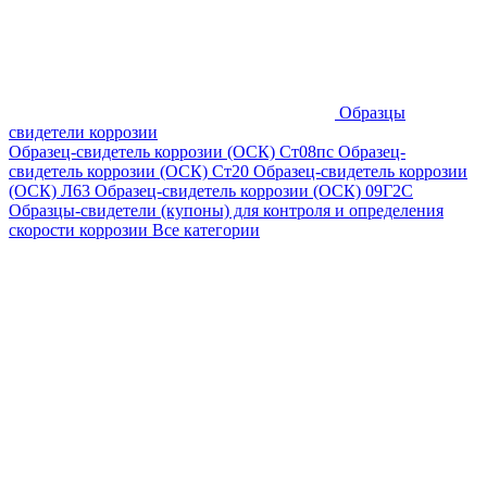
Образцы
свидетели коррозии
Образец-свидетель коррозии (ОСК) Ст08пс
Образец-
свидетель коррозии (ОСК) Ст20
Образец-свидетель коррозии
(ОСК) Л63
Образец-свидетель коррозии (ОСК) 09Г2С
Образцы-свидетели (купоны) для контроля и определения
скорости коррозии
Все категории