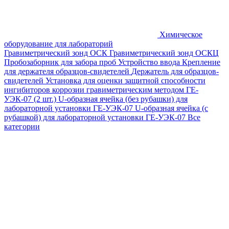
Химическое
оборудование для лабораторий
Гравиметрический зонд ОСК
Гравиметрический зонд ОСКЦ
Пробозаборник для забора проб
Устройство ввода
Крепление
для держателя образцов-свидетелей
Держатель для образцов-
свидетелей
Установка для оценки защитной способности
ингибиторов коррозии гравиметрическим методом ГЕ-
УЭК-07 (2 шт.)
U-образная ячейка (без рубашки) для
лабораторной установки ГЕ-УЭК-07
U-образная ячейка (с
рубашкой) для лабораторной установки ГЕ-УЭК-07
Все
категории