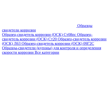
Образцы
свидетели коррозии
Образец-свидетель коррозии (ОСК) Ст08пс
Образец-
свидетель коррозии (ОСК) Ст20
Образец-свидетель коррозии
(ОСК) Л63
Образец-свидетель коррозии (ОСК) 09Г2С
Образцы-свидетели (купоны) для контроля и определения
скорости коррозии
Все категории