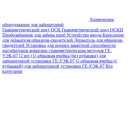
Химическое
оборудование для лабораторий
Гравиметрический зонд ОСК
Гравиметрический зонд ОСКЦ
Пробозаборник для забора проб
Устройство ввода
Крепление
для держателя образцов-свидетелей
Держатель для образцов-
свидетелей
Установка для оценки защитной способности
ингибиторов коррозии гравиметрическим методом ГЕ-
УЭК-07 (2 шт.)
U-образная ячейка (без рубашки) для
лабораторной установки ГЕ-УЭК-07
U-образная ячейка (с
рубашкой) для лабораторной установки ГЕ-УЭК-07
Все
категории