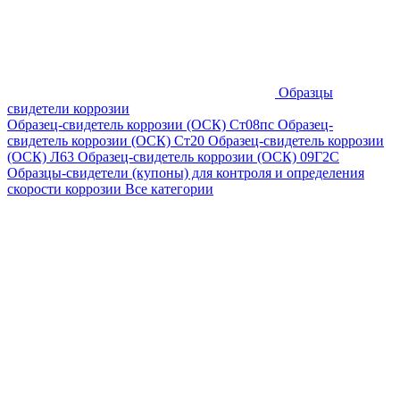
Образцы
свидетели коррозии
Образец-свидетель коррозии (ОСК) Ст08пс
Образец-
свидетель коррозии (ОСК) Ст20
Образец-свидетель коррозии
(ОСК) Л63
Образец-свидетель коррозии (ОСК) 09Г2С
Образцы-свидетели (купоны) для контроля и определения
скорости коррозии
Все категории