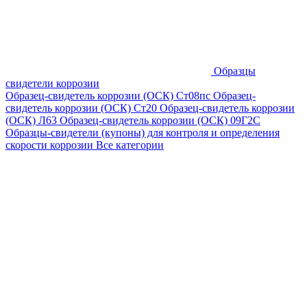
Образцы
свидетели коррозии
Образец-свидетель коррозии (ОСК) Ст08пс
Образец-
свидетель коррозии (ОСК) Ст20
Образец-свидетель коррозии
(ОСК) Л63
Образец-свидетель коррозии (ОСК) 09Г2С
Образцы-свидетели (купоны) для контроля и определения
скорости коррозии
Все категории