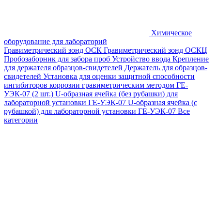
Химическое
оборудование для лабораторий
Гравиметрический зонд ОСК
Гравиметрический зонд ОСКЦ
Пробозаборник для забора проб
Устройство ввода
Крепление
для держателя образцов-свидетелей
Держатель для образцов-
свидетелей
Установка для оценки защитной способности
ингибиторов коррозии гравиметрическим методом ГЕ-
УЭК-07 (2 шт.)
U-образная ячейка (без рубашки) для
лабораторной установки ГЕ-УЭК-07
U-образная ячейка (с
рубашкой) для лабораторной установки ГЕ-УЭК-07
Все
категории