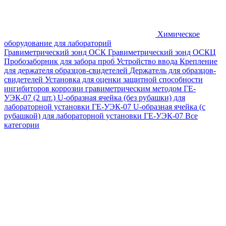
Химическое
оборудование для лабораторий
Гравиметрический зонд ОСК
Гравиметрический зонд ОСКЦ
Пробозаборник для забора проб
Устройство ввода
Крепление
для держателя образцов-свидетелей
Держатель для образцов-
свидетелей
Установка для оценки защитной способности
ингибиторов коррозии гравиметрическим методом ГЕ-
УЭК-07 (2 шт.)
U-образная ячейка (без рубашки) для
лабораторной установки ГЕ-УЭК-07
U-образная ячейка (с
рубашкой) для лабораторной установки ГЕ-УЭК-07
Все
категории