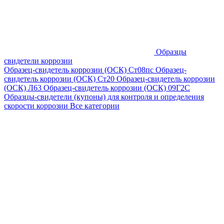
Образцы
свидетели коррозии
Образец-свидетель коррозии (ОСК) Ст08пс
Образец-
свидетель коррозии (ОСК) Ст20
Образец-свидетель коррозии
(ОСК) Л63
Образец-свидетель коррозии (ОСК) 09Г2С
Образцы-свидетели (купоны) для контроля и определения
скорости коррозии
Все категории