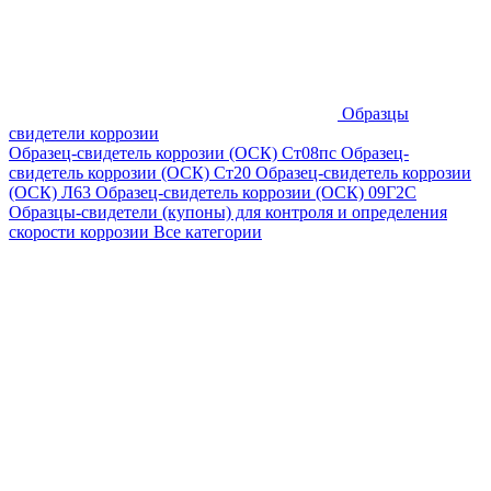
Образцы
свидетели коррозии
Образец-свидетель коррозии (ОСК) Ст08пс
Образец-
свидетель коррозии (ОСК) Ст20
Образец-свидетель коррозии
(ОСК) Л63
Образец-свидетель коррозии (ОСК) 09Г2С
Образцы-свидетели (купоны) для контроля и определения
скорости коррозии
Все категории