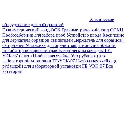
Химическое
оборудование для лабораторий
Гравиметрический зонд ОСК
Гравиметрический зонд ОСКЦ
Пробозаборник для забора проб
Устройство ввода
Крепление
для держателя образцов-свидетелей
Держатель для образцов-
свидетелей
Установка для оценки защитной способности
ингибиторов коррозии гравиметрическим методом ГЕ-
УЭК-07 (2 шт.)
U-образная ячейка (без рубашки) для
лабораторной установки ГЕ-УЭК-07
U-образная ячейка (с
рубашкой) для лабораторной установки ГЕ-УЭК-07
Все
категории