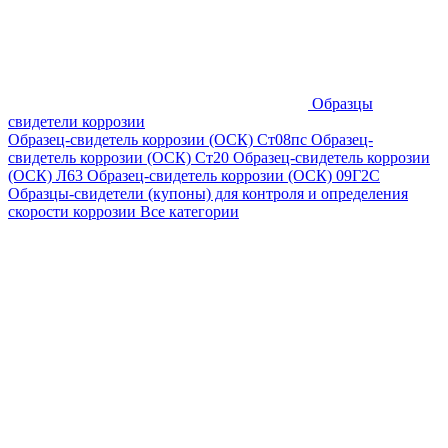
Образцы
свидетели коррозии
Образец-свидетель коррозии (ОСК) Ст08пс
Образец-
свидетель коррозии (ОСК) Ст20
Образец-свидетель коррозии
(ОСК) Л63
Образец-свидетель коррозии (ОСК) 09Г2С
Образцы-свидетели (купоны) для контроля и определения
скорости коррозии
Все категории