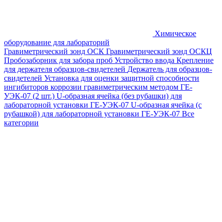
Химическое
оборудование для лабораторий
Гравиметрический зонд ОСК
Гравиметрический зонд ОСКЦ
Пробозаборник для забора проб
Устройство ввода
Крепление
для держателя образцов-свидетелей
Держатель для образцов-
свидетелей
Установка для оценки защитной способности
ингибиторов коррозии гравиметрическим методом ГЕ-
УЭК-07 (2 шт.)
U-образная ячейка (без рубашки) для
лабораторной установки ГЕ-УЭК-07
U-образная ячейка (с
рубашкой) для лабораторной установки ГЕ-УЭК-07
Все
категории