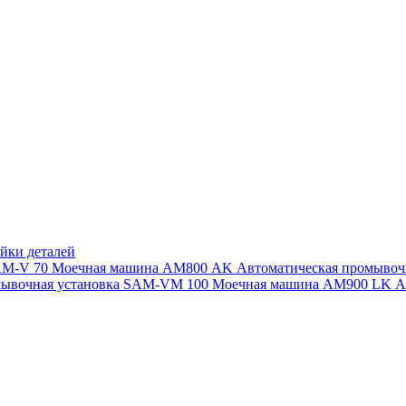
йки деталей
SAM-V 70
Моечная машина АМ800 AK
Автоматическая промыво
мывочная установка SAM-VM 100
Моечная машина AM900 LK
А