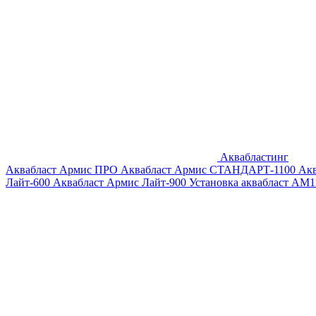
Аквабластинг
Аквабласт Армис ПРО
Аквабласт Армис СТАНДАРТ-1100
Ак
Лайт-600
Аквабласт Армис Лайт-900
Установка аквабласт AM