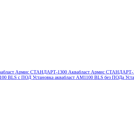
вабласт Армис СТАНДАРТ-1300
Аквабласт Армис СТАНДАРТ-
1100 BLS с ПОД
Установка аквабласт AM1100 BLS без ПОДа
Уст