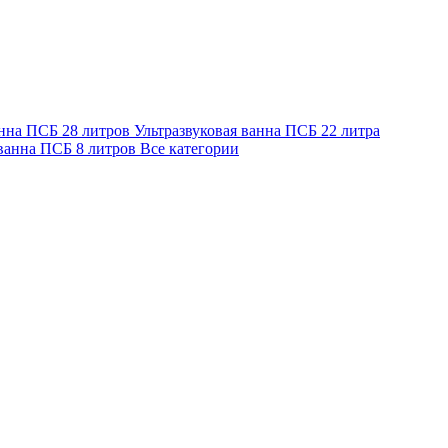
анна ПСБ 28 литров
Ультразвуковая ванна ПСБ 22 литра
 ванна ПСБ 8 литров
Все категории