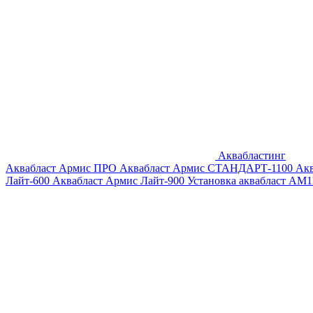
Аквабластинг
Аквабласт Армис ПРО
Аквабласт Армис СТАНДАРТ-1100
Ак
Лайт-600
Аквабласт Армис Лайт-900
Установка аквабласт AM