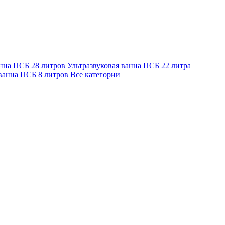
анна ПСБ 28 литров
Ультразвуковая ванна ПСБ 22 литра
 ванна ПСБ 8 литров
Все категории