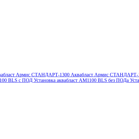
вабласт Армис СТАНДАРТ-1300
Аквабласт Армис СТАНДАРТ-
1100 BLS с ПОД
Установка аквабласт AM1100 BLS без ПОДа
Уст