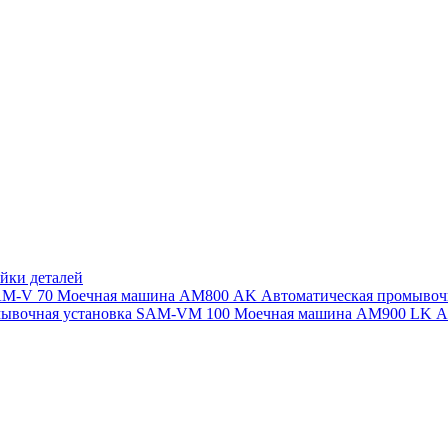
йки деталей
SAM-V 70
Моечная машина АМ800 AK
Автоматическая промыво
мывочная установка SAM-VM 100
Моечная машина AM900 LK
А