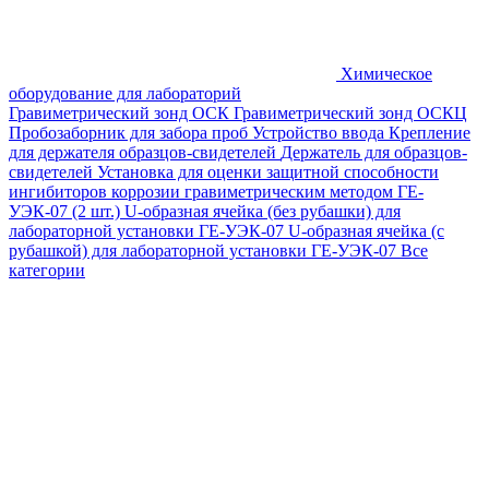
Химическое
оборудование для лабораторий
Гравиметрический зонд ОСК
Гравиметрический зонд ОСКЦ
Пробозаборник для забора проб
Устройство ввода
Крепление
для держателя образцов-свидетелей
Держатель для образцов-
свидетелей
Установка для оценки защитной способности
ингибиторов коррозии гравиметрическим методом ГЕ-
УЭК-07 (2 шт.)
U-образная ячейка (без рубашки) для
лабораторной установки ГЕ-УЭК-07
U-образная ячейка (с
рубашкой) для лабораторной установки ГЕ-УЭК-07
Все
категории