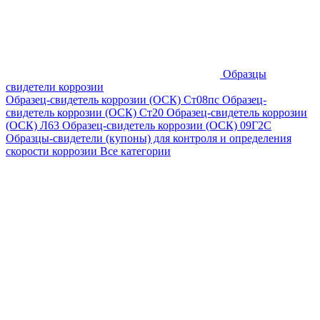
Образцы
свидетели коррозии
Образец-свидетель коррозии (ОСК) Ст08пс
Образец-
свидетель коррозии (ОСК) Ст20
Образец-свидетель коррозии
(ОСК) Л63
Образец-свидетель коррозии (ОСК) 09Г2С
Образцы-свидетели (купоны) для контроля и определения
скорости коррозии
Все категории