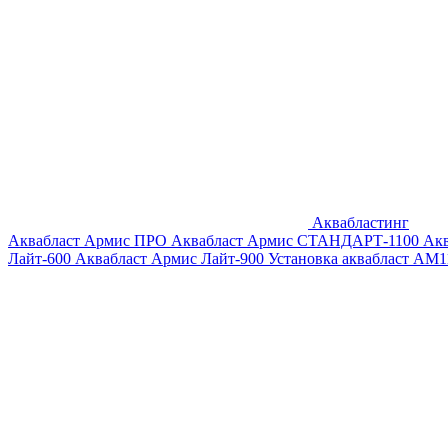
Аквабластинг
Аквабласт Армис ПРО
Аквабласт Армис СТАНДАРТ-1100
Ак
Лайт-600
Аквабласт Армис Лайт-900
Установка аквабласт AM