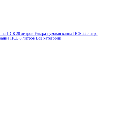
анна ПСБ 28 литров
Ультразвуковая ванна ПСБ 22 литра
 ванна ПСБ 8 литров
Все категории