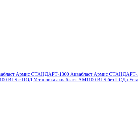
вабласт Армис СТАНДАРТ-1300
Аквабласт Армис СТАНДАРТ-
1100 BLS с ПОД
Установка аквабласт AM1100 BLS без ПОДа
Уст