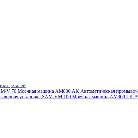
йки деталей
SAM-V 70
Моечная машина АМ800 AK
Автоматическая промыво
мывочная установка SAM-VM 100
Моечная машина AM900 LK
А