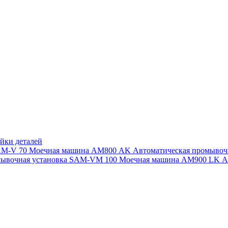
йки деталей
SAM-V 70
Моечная машина АМ800 AK
Автоматическая промыво
мывочная установка SAM-VM 100
Моечная машина AM900 LK
А