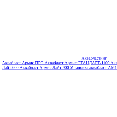
Аквабластинг
Аквабласт Армис ПРО
Аквабласт Армис СТАНДАРТ-1100
Ак
Лайт-600
Аквабласт Армис Лайт-900
Установка аквабласт AM