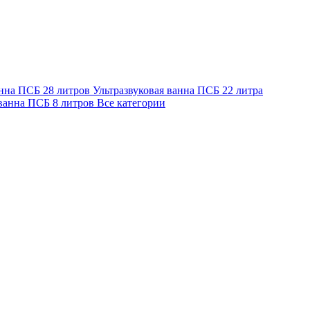
анна ПСБ 28 литров
Ультразвуковая ванна ПСБ 22 литра
 ванна ПСБ 8 литров
Все категории