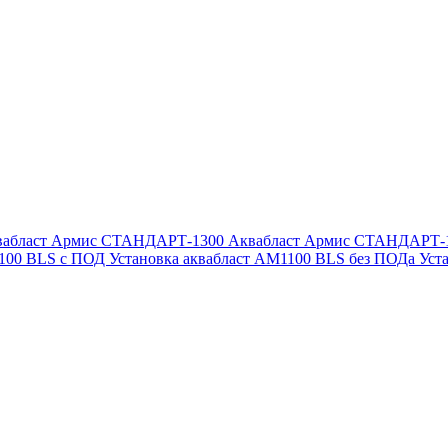
вабласт Армис СТАНДАРТ-1300
Аквабласт Армис СТАНДАРТ-
1100 BLS с ПОД
Установка аквабласт AM1100 BLS без ПОДа
Уст