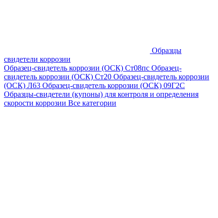
Образцы
свидетели коррозии
Образец-свидетель коррозии (ОСК) Ст08пс
Образец-
свидетель коррозии (ОСК) Ст20
Образец-свидетель коррозии
(ОСК) Л63
Образец-свидетель коррозии (ОСК) 09Г2С
Образцы-свидетели (купоны) для контроля и определения
скорости коррозии
Все категории