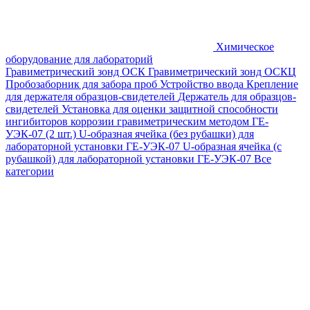
Химическое
оборудование для лабораторий
Гравиметрический зонд ОСК
Гравиметрический зонд ОСКЦ
Пробозаборник для забора проб
Устройство ввода
Крепление
для держателя образцов-свидетелей
Держатель для образцов-
свидетелей
Установка для оценки защитной способности
ингибиторов коррозии гравиметрическим методом ГЕ-
УЭК-07 (2 шт.)
U-образная ячейка (без рубашки) для
лабораторной установки ГЕ-УЭК-07
U-образная ячейка (с
рубашкой) для лабораторной установки ГЕ-УЭК-07
Все
категории