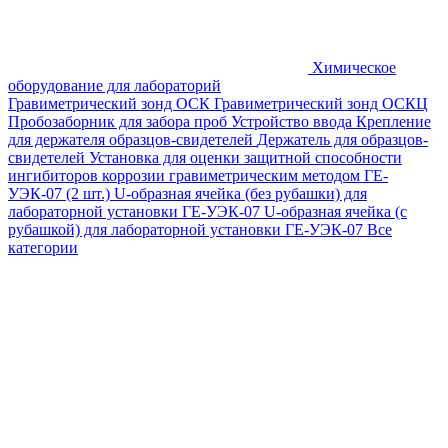
Химическое
оборудование для лабораторий
Гравиметрический зонд ОСК
Гравиметрический зонд ОСКЦ
Пробозаборник для забора проб
Устройство ввода
Крепление
для держателя образцов-свидетелей
Держатель для образцов-
свидетелей
Установка для оценки защитной способности
ингибиторов коррозии гравиметрическим методом ГЕ-
УЭК-07 (2 шт.)
U-образная ячейка (без рубашки) для
лабораторной установки ГЕ-УЭК-07
U-образная ячейка (с
рубашкой) для лабораторной установки ГЕ-УЭК-07
Все
категории