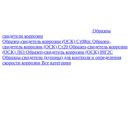
Образцы
свидетели коррозии
Образец-свидетель коррозии (ОСК) Ст08пс
Образец-
свидетель коррозии (ОСК) Ст20
Образец-свидетель коррозии
(ОСК) Л63
Образец-свидетель коррозии (ОСК) 09Г2С
Образцы-свидетели (купоны) для контроля и определения
скорости коррозии
Все категории