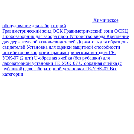
Химическое
оборудование для лабораторий
Гравиметрический зонд ОСК
Гравиметрический зонд ОСКЦ
Пробозаборник для забора проб
Устройство ввода
Крепление
для держателя образцов-свидетелей
Держатель для образцов-
свидетелей
Установка для оценки защитной способности
ингибиторов коррозии гравиметрическим методом ГЕ-
УЭК-07 (2 шт.)
U-образная ячейка (без рубашки) для
лабораторной установки ГЕ-УЭК-07
U-образная ячейка (с
рубашкой) для лабораторной установки ГЕ-УЭК-07
Все
категории