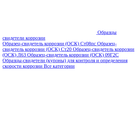
Образцы
свидетели коррозии
Образец-свидетель коррозии (ОСК) Ст08пс
Образец-
свидетель коррозии (ОСК) Ст20
Образец-свидетель коррозии
(ОСК) Л63
Образец-свидетель коррозии (ОСК) 09Г2С
Образцы-свидетели (купоны) для контроля и определения
скорости коррозии
Все категории