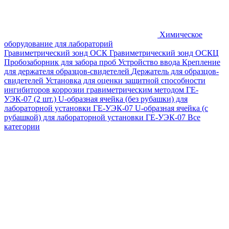
Химическое
оборудование для лабораторий
Гравиметрический зонд ОСК
Гравиметрический зонд ОСКЦ
Пробозаборник для забора проб
Устройство ввода
Крепление
для держателя образцов-свидетелей
Держатель для образцов-
свидетелей
Установка для оценки защитной способности
ингибиторов коррозии гравиметрическим методом ГЕ-
УЭК-07 (2 шт.)
U-образная ячейка (без рубашки) для
лабораторной установки ГЕ-УЭК-07
U-образная ячейка (с
рубашкой) для лабораторной установки ГЕ-УЭК-07
Все
категории