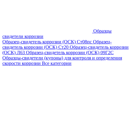
Образцы
свидетели коррозии
Образец-свидетель коррозии (ОСК) Ст08пс
Образец-
свидетель коррозии (ОСК) Ст20
Образец-свидетель коррозии
(ОСК) Л63
Образец-свидетель коррозии (ОСК) 09Г2С
Образцы-свидетели (купоны) для контроля и определения
скорости коррозии
Все категории