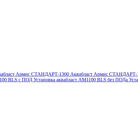
вабласт Армис СТАНДАРТ-1300
Аквабласт Армис СТАНДАРТ-
1100 BLS с ПОД
Установка аквабласт AM1100 BLS без ПОДа
Уст