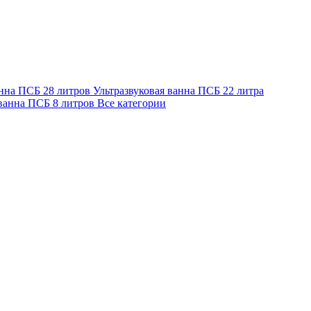
анна ПСБ 28 литров
Ультразвуковая ванна ПСБ 22 литра
 ванна ПСБ 8 литров
Все категории