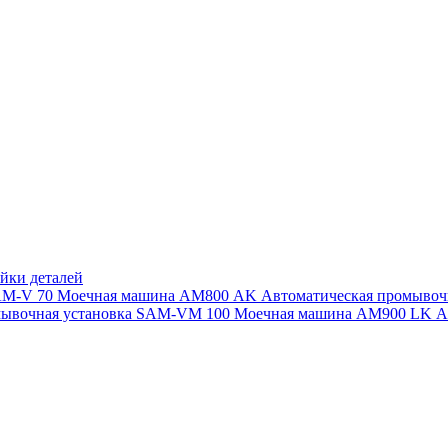
йки деталей
SAM-V 70
Моечная машина АМ800 AK
Автоматическая промыво
мывочная установка SAM-VM 100
Моечная машина AM900 LK
А