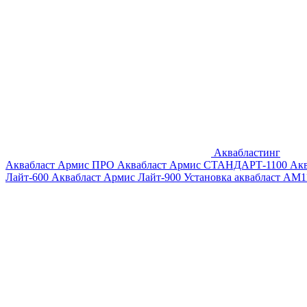
Аквабластинг
Аквабласт Армис ПРО
Аквабласт Армис СТАНДАРТ-1100
Ак
Лайт-600
Аквабласт Армис Лайт-900
Установка аквабласт AM