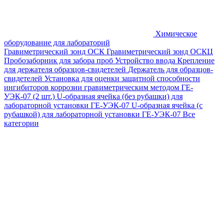
Химическое
оборудование для лабораторий
Гравиметрический зонд ОСК
Гравиметрический зонд ОСКЦ
Пробозаборник для забора проб
Устройство ввода
Крепление
для держателя образцов-свидетелей
Держатель для образцов-
свидетелей
Установка для оценки защитной способности
ингибиторов коррозии гравиметрическим методом ГЕ-
УЭК-07 (2 шт.)
U-образная ячейка (без рубашки) для
лабораторной установки ГЕ-УЭК-07
U-образная ячейка (с
рубашкой) для лабораторной установки ГЕ-УЭК-07
Все
категории