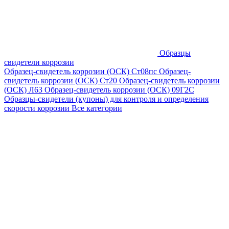
Образцы
свидетели коррозии
Образец-свидетель коррозии (ОСК) Ст08пс
Образец-
свидетель коррозии (ОСК) Ст20
Образец-свидетель коррозии
(ОСК) Л63
Образец-свидетель коррозии (ОСК) 09Г2С
Образцы-свидетели (купоны) для контроля и определения
скорости коррозии
Все категории