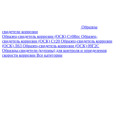
Образцы
свидетели коррозии
Образец-свидетель коррозии (ОСК) Ст08пс
Образец-
свидетель коррозии (ОСК) Ст20
Образец-свидетель коррозии
(ОСК) Л63
Образец-свидетель коррозии (ОСК) 09Г2С
Образцы-свидетели (купоны) для контроля и определения
скорости коррозии
Все категории