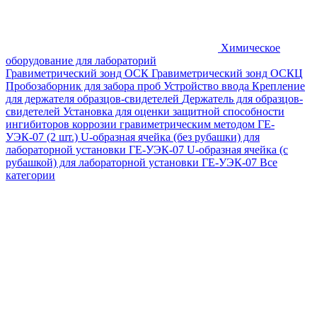
Химическое
оборудование для лабораторий
Гравиметрический зонд ОСК
Гравиметрический зонд ОСКЦ
Пробозаборник для забора проб
Устройство ввода
Крепление
для держателя образцов-свидетелей
Держатель для образцов-
свидетелей
Установка для оценки защитной способности
ингибиторов коррозии гравиметрическим методом ГЕ-
УЭК-07 (2 шт.)
U-образная ячейка (без рубашки) для
лабораторной установки ГЕ-УЭК-07
U-образная ячейка (с
рубашкой) для лабораторной установки ГЕ-УЭК-07
Все
категории