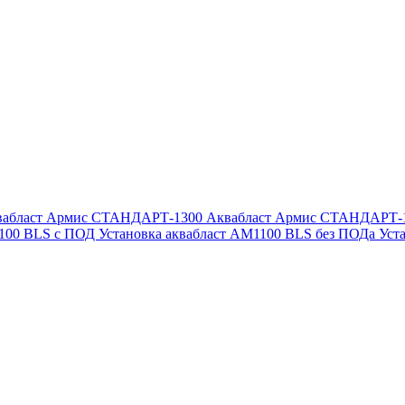
вабласт Армис СТАНДАРТ-1300
Аквабласт Армис СТАНДАРТ-
1100 BLS с ПОД
Установка аквабласт AM1100 BLS без ПОДа
Уст