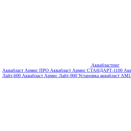
Аквабластинг
Аквабласт Армис ПРО
Аквабласт Армис СТАНДАРТ-1100
Ак
Лайт-600
Аквабласт Армис Лайт-900
Установка аквабласт AM