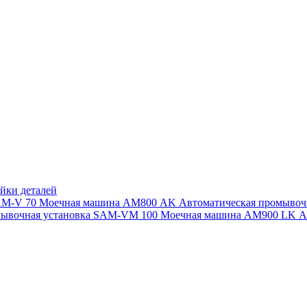
йки деталей
SAM-V 70
Моечная машина АМ800 AK
Автоматическая промыво
мывочная установка SAM-VM 100
Моечная машина AM900 LK
А