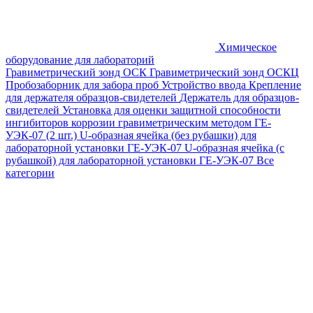
Химическое
оборудование для лабораторий
Гравиметрический зонд ОСК
Гравиметрический зонд ОСКЦ
Пробозаборник для забора проб
Устройство ввода
Крепление
для держателя образцов-свидетелей
Держатель для образцов-
свидетелей
Установка для оценки защитной способности
ингибиторов коррозии гравиметрическим методом ГЕ-
УЭК-07 (2 шт.)
U-образная ячейка (без рубашки) для
лабораторной установки ГЕ-УЭК-07
U-образная ячейка (с
рубашкой) для лабораторной установки ГЕ-УЭК-07
Все
категории