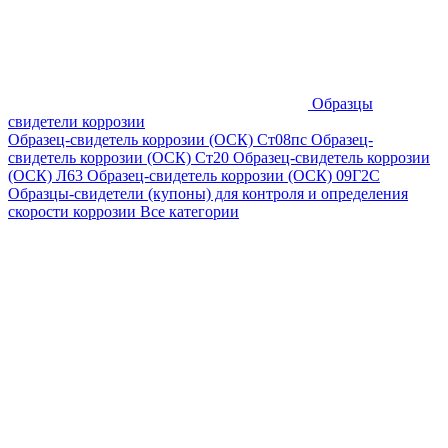
Образцы
свидетели коррозии
Образец-свидетель коррозии (ОСК) Ст08пс
Образец-
свидетель коррозии (ОСК) Ст20
Образец-свидетель коррозии
(ОСК) Л63
Образец-свидетель коррозии (ОСК) 09Г2С
Образцы-свидетели (купоны) для контроля и определения
скорости коррозии
Все категории