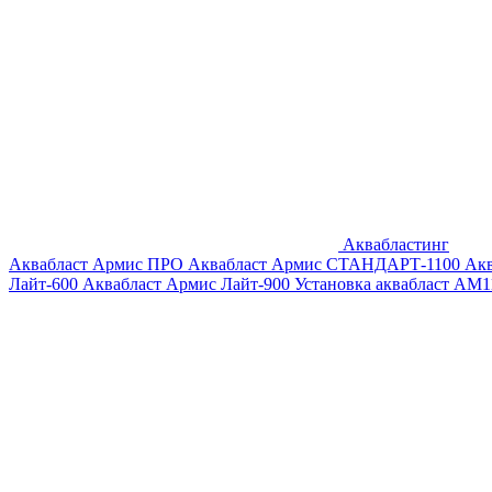
Аквабластинг
Аквабласт Армис ПРО
Аквабласт Армис СТАНДАРТ-1100
Ак
Лайт-600
Аквабласт Армис Лайт-900
Установка аквабласт AM