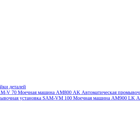
йки деталей
SAM-V 70
Моечная машина АМ800 AK
Автоматическая промыво
мывочная установка SAM-VM 100
Моечная машина AM900 LK
А