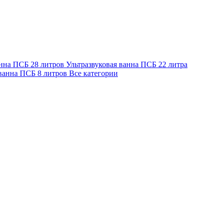
анна ПСБ 28 литров
Ультразвуковая ванна ПСБ 22 литра
 ванна ПСБ 8 литров
Все категории