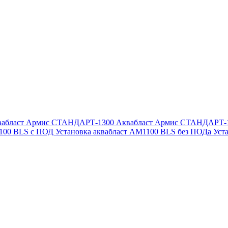
вабласт Армис СТАНДАРТ-1300
Аквабласт Армис СТАНДАРТ-
1100 BLS с ПОД
Установка аквабласт AM1100 BLS без ПОДа
Уст