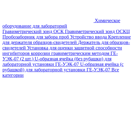
Химическое
оборудование для лабораторий
Гравиметрический зонд ОСК
Гравиметрический зонд ОСКЦ
Пробозаборник для забора проб
Устройство ввода
Крепление
для держателя образцов-свидетелей
Держатель для образцов-
свидетелей
Установка для оценки защитной способности
ингибиторов коррозии гравиметрическим методом ГЕ-
УЭК-07 (2 шт.)
U-образная ячейка (без рубашки) для
лабораторной установки ГЕ-УЭК-07
U-образная ячейка (с
рубашкой) для лабораторной установки ГЕ-УЭК-07
Все
категории