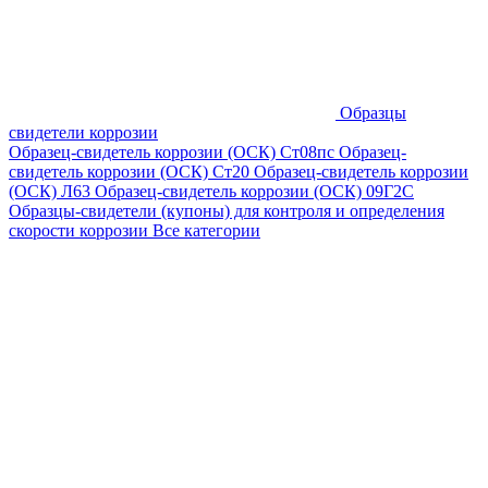
Образцы
свидетели коррозии
Образец-свидетель коррозии (ОСК) Ст08пс
Образец-
свидетель коррозии (ОСК) Ст20
Образец-свидетель коррозии
(ОСК) Л63
Образец-свидетель коррозии (ОСК) 09Г2С
Образцы-свидетели (купоны) для контроля и определения
скорости коррозии
Все категории