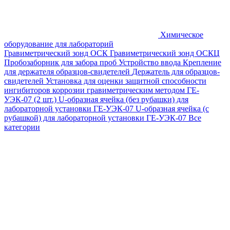
Химическое
оборудование для лабораторий
Гравиметрический зонд ОСК
Гравиметрический зонд ОСКЦ
Пробозаборник для забора проб
Устройство ввода
Крепление
для держателя образцов-свидетелей
Держатель для образцов-
свидетелей
Установка для оценки защитной способности
ингибиторов коррозии гравиметрическим методом ГЕ-
УЭК-07 (2 шт.)
U-образная ячейка (без рубашки) для
лабораторной установки ГЕ-УЭК-07
U-образная ячейка (с
рубашкой) для лабораторной установки ГЕ-УЭК-07
Все
категории