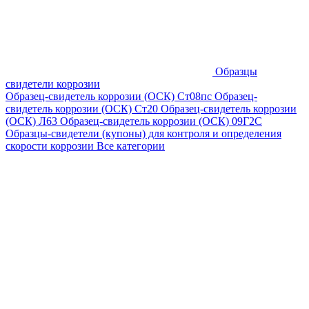
Образцы
свидетели коррозии
Образец-свидетель коррозии (ОСК) Ст08пс
Образец-
свидетель коррозии (ОСК) Ст20
Образец-свидетель коррозии
(ОСК) Л63
Образец-свидетель коррозии (ОСК) 09Г2С
Образцы-свидетели (купоны) для контроля и определения
скорости коррозии
Все категории