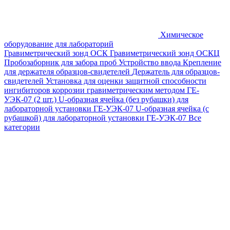
Химическое
оборудование для лабораторий
Гравиметрический зонд ОСК
Гравиметрический зонд ОСКЦ
Пробозаборник для забора проб
Устройство ввода
Крепление
для держателя образцов-свидетелей
Держатель для образцов-
свидетелей
Установка для оценки защитной способности
ингибиторов коррозии гравиметрическим методом ГЕ-
УЭК-07 (2 шт.)
U-образная ячейка (без рубашки) для
лабораторной установки ГЕ-УЭК-07
U-образная ячейка (с
рубашкой) для лабораторной установки ГЕ-УЭК-07
Все
категории