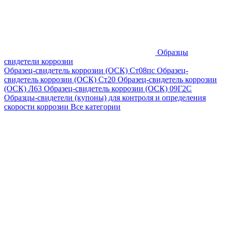
Образцы
свидетели коррозии
Образец-свидетель коррозии (ОСК) Ст08пс
Образец-
свидетель коррозии (ОСК) Ст20
Образец-свидетель коррозии
(ОСК) Л63
Образец-свидетель коррозии (ОСК) 09Г2С
Образцы-свидетели (купоны) для контроля и определения
скорости коррозии
Все категории