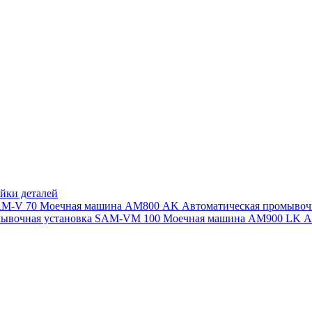
йки деталей
SAM-V 70
Моечная машина АМ800 AK
Автоматическая промыво
мывочная установка SAM-VM 100
Моечная машина AM900 LK
А