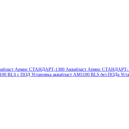
вабласт Армис СТАНДАРТ-1300
Аквабласт Армис СТАНДАРТ-
1100 BLS с ПОД
Установка аквабласт AM1100 BLS без ПОДа
Уст