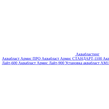
Аквабластинг
Аквабласт Армис ПРО
Аквабласт Армис СТАНДАРТ-1100
Ак
Лайт-600
Аквабласт Армис Лайт-900
Установка аквабласт AM