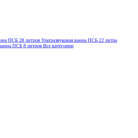
анна ПСБ 28 литров
Ультразвуковая ванна ПСБ 22 литра
 ванна ПСБ 8 литров
Все категории