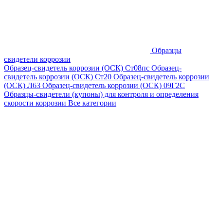
Образцы
свидетели коррозии
Образец-свидетель коррозии (ОСК) Ст08пс
Образец-
свидетель коррозии (ОСК) Ст20
Образец-свидетель коррозии
(ОСК) Л63
Образец-свидетель коррозии (ОСК) 09Г2С
Образцы-свидетели (купоны) для контроля и определения
скорости коррозии
Все категории