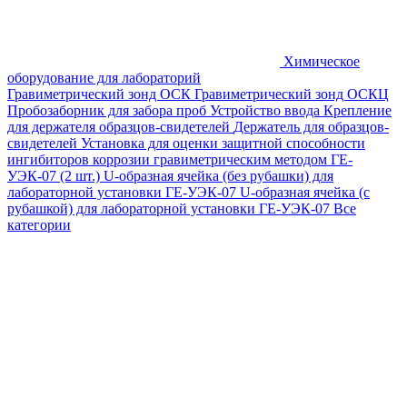
Химическое
оборудование для лабораторий
Гравиметрический зонд ОСК
Гравиметрический зонд ОСКЦ
Пробозаборник для забора проб
Устройство ввода
Крепление
для держателя образцов-свидетелей
Держатель для образцов-
свидетелей
Установка для оценки защитной способности
ингибиторов коррозии гравиметрическим методом ГЕ-
УЭК-07 (2 шт.)
U-образная ячейка (без рубашки) для
лабораторной установки ГЕ-УЭК-07
U-образная ячейка (с
рубашкой) для лабораторной установки ГЕ-УЭК-07
Все
категории