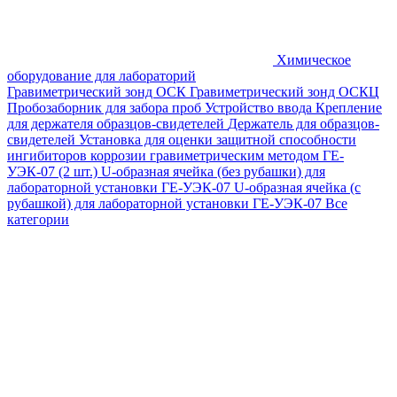
Химическое
оборудование для лабораторий
Гравиметрический зонд ОСК
Гравиметрический зонд ОСКЦ
Пробозаборник для забора проб
Устройство ввода
Крепление
для держателя образцов-свидетелей
Держатель для образцов-
свидетелей
Установка для оценки защитной способности
ингибиторов коррозии гравиметрическим методом ГЕ-
УЭК-07 (2 шт.)
U-образная ячейка (без рубашки) для
лабораторной установки ГЕ-УЭК-07
U-образная ячейка (с
рубашкой) для лабораторной установки ГЕ-УЭК-07
Все
категории