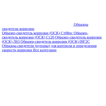
Образцы
свидетели коррозии
Образец-свидетель коррозии (ОСК) Ст08пс
Образец-
свидетель коррозии (ОСК) Ст20
Образец-свидетель коррозии
(ОСК) Л63
Образец-свидетель коррозии (ОСК) 09Г2С
Образцы-свидетели (купоны) для контроля и определения
скорости коррозии
Все категории