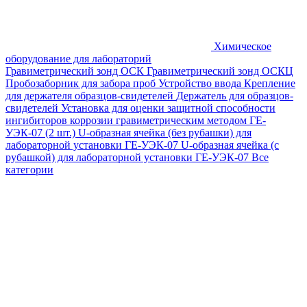
Химическое
оборудование для лабораторий
Гравиметрический зонд ОСК
Гравиметрический зонд ОСКЦ
Пробозаборник для забора проб
Устройство ввода
Крепление
для держателя образцов-свидетелей
Держатель для образцов-
свидетелей
Установка для оценки защитной способности
ингибиторов коррозии гравиметрическим методом ГЕ-
УЭК-07 (2 шт.)
U-образная ячейка (без рубашки) для
лабораторной установки ГЕ-УЭК-07
U-образная ячейка (с
рубашкой) для лабораторной установки ГЕ-УЭК-07
Все
категории