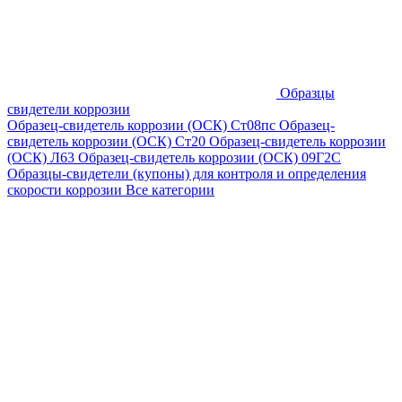
Образцы
свидетели коррозии
Образец-свидетель коррозии (ОСК) Ст08пс
Образец-
свидетель коррозии (ОСК) Ст20
Образец-свидетель коррозии
(ОСК) Л63
Образец-свидетель коррозии (ОСК) 09Г2С
Образцы-свидетели (купоны) для контроля и определения
скорости коррозии
Все категории