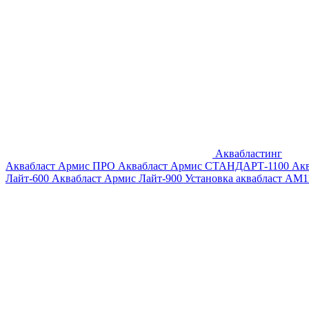
Аквабластинг
Аквабласт Армис ПРО
Аквабласт Армис СТАНДАРТ-1100
Ак
Лайт-600
Аквабласт Армис Лайт-900
Установка аквабласт AM