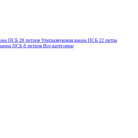
анна ПСБ 28 литров
Ультразвуковая ванна ПСБ 22 литра
 ванна ПСБ 8 литров
Все категории