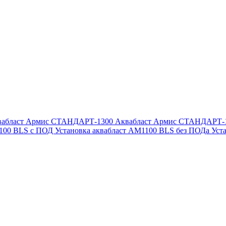
вабласт Армис СТАНДАРТ-1300
Аквабласт Армис СТАНДАРТ-
1100 BLS с ПОД
Установка аквабласт AM1100 BLS без ПОДа
Уст