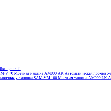
йки деталей
SAM-V 70
Моечная машина АМ800 AK
Автоматическая промыво
мывочная установка SAM-VM 100
Моечная машина AM900 LK
А