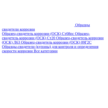
Образцы
свидетели коррозии
Образец-свидетель коррозии (ОСК) Ст08пс
Образец-
свидетель коррозии (ОСК) Ст20
Образец-свидетель коррозии
(ОСК) Л63
Образец-свидетель коррозии (ОСК) 09Г2С
Образцы-свидетели (купоны) для контроля и определения
скорости коррозии
Все категории