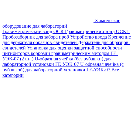
Химическое
оборудование для лабораторий
Гравиметрический зонд ОСК
Гравиметрический зонд ОСКЦ
Пробозаборник для забора проб
Устройство ввода
Крепление
для держателя образцов-свидетелей
Держатель для образцов-
свидетелей
Установка для оценки защитной способности
ингибиторов коррозии гравиметрическим методом ГЕ-
УЭК-07 (2 шт.)
U-образная ячейка (без рубашки) для
лабораторной установки ГЕ-УЭК-07
U-образная ячейка (с
рубашкой) для лабораторной установки ГЕ-УЭК-07
Все
категории