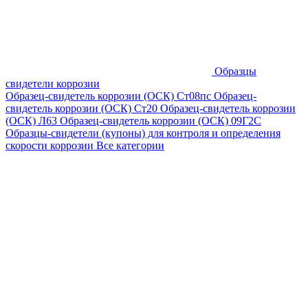
Образцы
свидетели коррозии
Образец-свидетель коррозии (ОСК) Ст08пс
Образец-
свидетель коррозии (ОСК) Ст20
Образец-свидетель коррозии
(ОСК) Л63
Образец-свидетель коррозии (ОСК) 09Г2С
Образцы-свидетели (купоны) для контроля и определения
скорости коррозии
Все категории