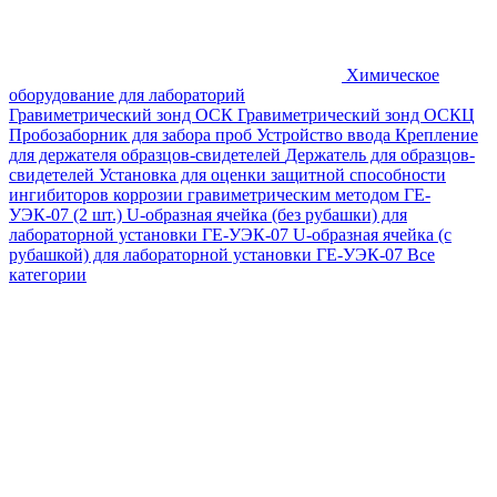
Химическое
оборудование для лабораторий
Гравиметрический зонд ОСК
Гравиметрический зонд ОСКЦ
Пробозаборник для забора проб
Устройство ввода
Крепление
для держателя образцов-свидетелей
Держатель для образцов-
свидетелей
Установка для оценки защитной способности
ингибиторов коррозии гравиметрическим методом ГЕ-
УЭК-07 (2 шт.)
U-образная ячейка (без рубашки) для
лабораторной установки ГЕ-УЭК-07
U-образная ячейка (с
рубашкой) для лабораторной установки ГЕ-УЭК-07
Все
категории