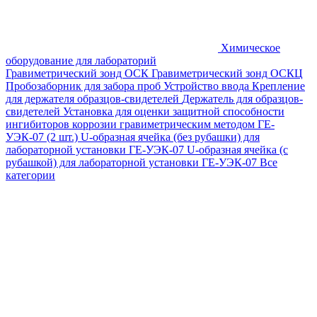
Химическое
оборудование для лабораторий
Гравиметрический зонд ОСК
Гравиметрический зонд ОСКЦ
Пробозаборник для забора проб
Устройство ввода
Крепление
для держателя образцов-свидетелей
Держатель для образцов-
свидетелей
Установка для оценки защитной способности
ингибиторов коррозии гравиметрическим методом ГЕ-
УЭК-07 (2 шт.)
U-образная ячейка (без рубашки) для
лабораторной установки ГЕ-УЭК-07
U-образная ячейка (с
рубашкой) для лабораторной установки ГЕ-УЭК-07
Все
категории