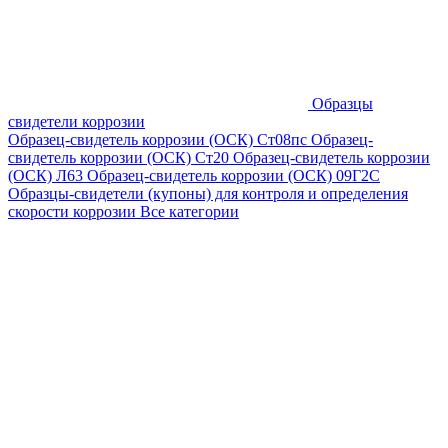
Образцы
свидетели коррозии
Образец-свидетель коррозии (ОСК) Ст08пс
Образец-
свидетель коррозии (ОСК) Ст20
Образец-свидетель коррозии
(ОСК) Л63
Образец-свидетель коррозии (ОСК) 09Г2С
Образцы-свидетели (купоны) для контроля и определения
скорости коррозии
Все категории