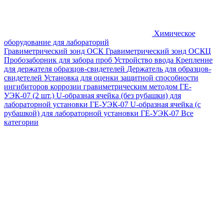
Химическое
оборудование для лабораторий
Гравиметрический зонд ОСК
Гравиметрический зонд ОСКЦ
Пробозаборник для забора проб
Устройство ввода
Крепление
для держателя образцов-свидетелей
Держатель для образцов-
свидетелей
Установка для оценки защитной способности
ингибиторов коррозии гравиметрическим методом ГЕ-
УЭК-07 (2 шт.)
U-образная ячейка (без рубашки) для
лабораторной установки ГЕ-УЭК-07
U-образная ячейка (с
рубашкой) для лабораторной установки ГЕ-УЭК-07
Все
категории