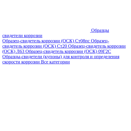
Образцы
свидетели коррозии
Образец-свидетель коррозии (ОСК) Ст08пс
Образец-
свидетель коррозии (ОСК) Ст20
Образец-свидетель коррозии
(ОСК) Л63
Образец-свидетель коррозии (ОСК) 09Г2С
Образцы-свидетели (купоны) для контроля и определения
скорости коррозии
Все категории