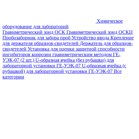
Химическое
оборудование для лабораторий
Гравиметрический зонд ОСК
Гравиметрический зонд ОСКЦ
Пробозаборник для забора проб
Устройство ввода
Крепление
для держателя образцов-свидетелей
Держатель для образцов-
свидетелей
Установка для оценки защитной способности
ингибиторов коррозии гравиметрическим методом ГЕ-
УЭК-07 (2 шт.)
U-образная ячейка (без рубашки) для
лабораторной установки ГЕ-УЭК-07
U-образная ячейка (с
рубашкой) для лабораторной установки ГЕ-УЭК-07
Все
категории