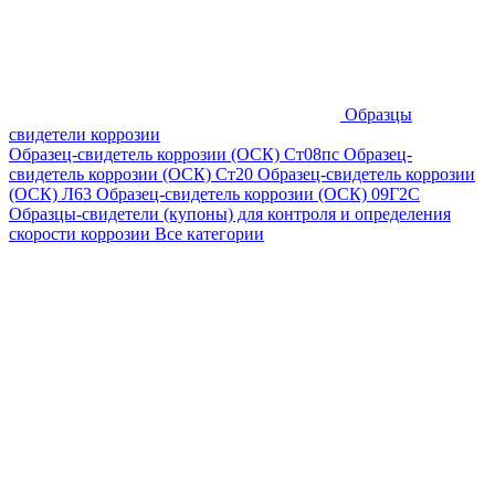
Образцы
свидетели коррозии
Образец-свидетель коррозии (ОСК) Ст08пс
Образец-
свидетель коррозии (ОСК) Ст20
Образец-свидетель коррозии
(ОСК) Л63
Образец-свидетель коррозии (ОСК) 09Г2С
Образцы-свидетели (купоны) для контроля и определения
скорости коррозии
Все категории