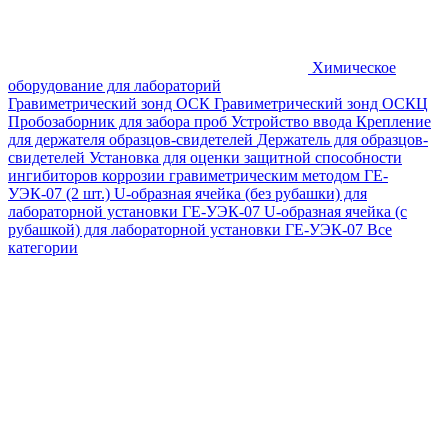
Химическое
оборудование для лабораторий
Гравиметрический зонд ОСК
Гравиметрический зонд ОСКЦ
Пробозаборник для забора проб
Устройство ввода
Крепление
для держателя образцов-свидетелей
Держатель для образцов-
свидетелей
Установка для оценки защитной способности
ингибиторов коррозии гравиметрическим методом ГЕ-
УЭК-07 (2 шт.)
U-образная ячейка (без рубашки) для
лабораторной установки ГЕ-УЭК-07
U-образная ячейка (с
рубашкой) для лабораторной установки ГЕ-УЭК-07
Все
категории