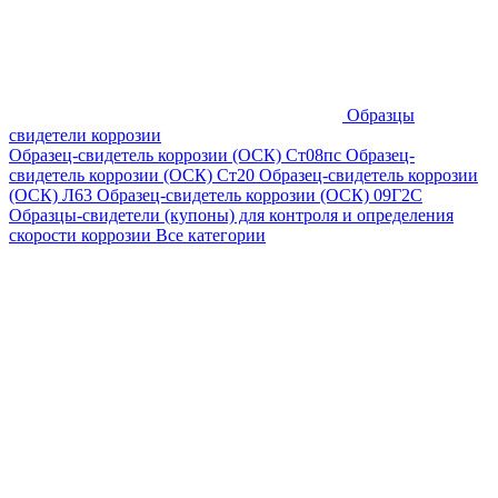
Образцы
свидетели коррозии
Образец-свидетель коррозии (ОСК) Ст08пс
Образец-
свидетель коррозии (ОСК) Ст20
Образец-свидетель коррозии
(ОСК) Л63
Образец-свидетель коррозии (ОСК) 09Г2С
Образцы-свидетели (купоны) для контроля и определения
скорости коррозии
Все категории