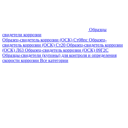
Образцы
свидетели коррозии
Образец-свидетель коррозии (ОСК) Ст08пс
Образец-
свидетель коррозии (ОСК) Ст20
Образец-свидетель коррозии
(ОСК) Л63
Образец-свидетель коррозии (ОСК) 09Г2С
Образцы-свидетели (купоны) для контроля и определения
скорости коррозии
Все категории