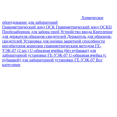
Химическое
оборудование для лабораторий
Гравиметрический зонд ОСК
Гравиметрический зонд ОСКЦ
Пробозаборник для забора проб
Устройство ввода
Крепление
для держателя образцов-свидетелей
Держатель для образцов-
свидетелей
Установка для оценки защитной способности
ингибиторов коррозии гравиметрическим методом ГЕ-
УЭК-07 (2 шт.)
U-образная ячейка (без рубашки) для
лабораторной установки ГЕ-УЭК-07
U-образная ячейка (с
рубашкой) для лабораторной установки ГЕ-УЭК-07
Все
категории