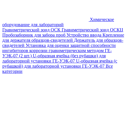
Химическое
оборудование для лабораторий
Гравиметрический зонд ОСК
Гравиметрический зонд ОСКЦ
Пробозаборник для забора проб
Устройство ввода
Крепление
для держателя образцов-свидетелей
Держатель для образцов-
свидетелей
Установка для оценки защитной способности
ингибиторов коррозии гравиметрическим методом ГЕ-
УЭК-07 (2 шт.)
U-образная ячейка (без рубашки) для
лабораторной установки ГЕ-УЭК-07
U-образная ячейка (с
рубашкой) для лабораторной установки ГЕ-УЭК-07
Все
категории