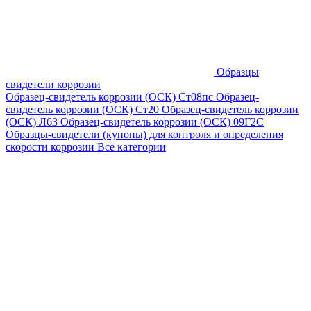
Образцы
свидетели коррозии
Образец-свидетель коррозии (ОСК) Ст08пс
Образец-
свидетель коррозии (ОСК) Ст20
Образец-свидетель коррозии
(ОСК) Л63
Образец-свидетель коррозии (ОСК) 09Г2С
Образцы-свидетели (купоны) для контроля и определения
скорости коррозии
Все категории