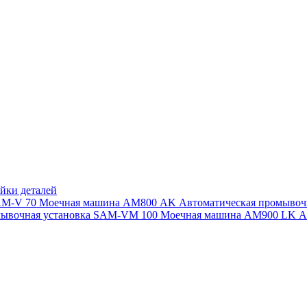
йки деталей
SAM-V 70
Моечная машина АМ800 AK
Автоматическая промыво
мывочная установка SAM-VM 100
Моечная машина AM900 LK
А