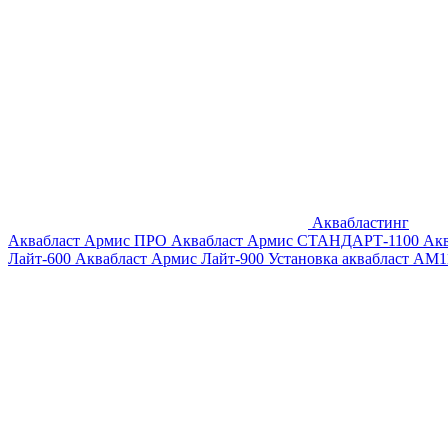
Аквабластинг
Аквабласт Армис ПРО
Аквабласт Армис СТАНДАРТ-1100
Ак
Лайт-600
Аквабласт Армис Лайт-900
Установка аквабласт AM