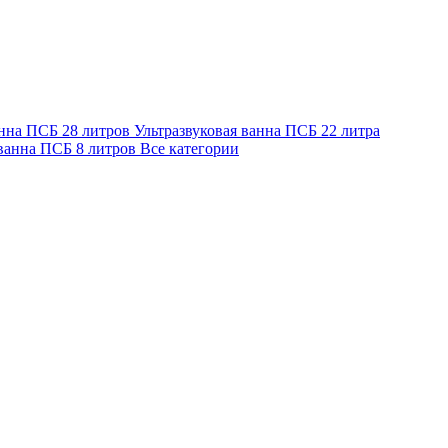
анна ПСБ 28 литров
Ультразвуковая ванна ПСБ 22 литра
 ванна ПСБ 8 литров
Все категории