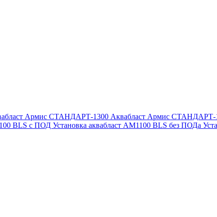
вабласт Армис СТАНДАРТ-1300
Аквабласт Армис СТАНДАРТ-
1100 BLS с ПОД
Установка аквабласт AM1100 BLS без ПОДа
Уст