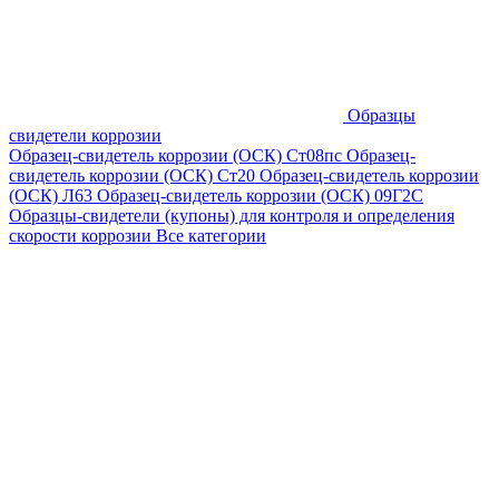
Образцы
свидетели коррозии
Образец-свидетель коррозии (ОСК) Ст08пс
Образец-
свидетель коррозии (ОСК) Ст20
Образец-свидетель коррозии
(ОСК) Л63
Образец-свидетель коррозии (ОСК) 09Г2С
Образцы-свидетели (купоны) для контроля и определения
скорости коррозии
Все категории