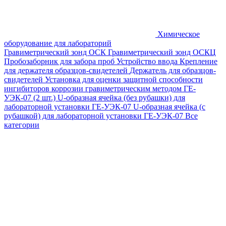
Химическое
оборудование для лабораторий
Гравиметрический зонд ОСК
Гравиметрический зонд ОСКЦ
Пробозаборник для забора проб
Устройство ввода
Крепление
для держателя образцов-свидетелей
Держатель для образцов-
свидетелей
Установка для оценки защитной способности
ингибиторов коррозии гравиметрическим методом ГЕ-
УЭК-07 (2 шт.)
U-образная ячейка (без рубашки) для
лабораторной установки ГЕ-УЭК-07
U-образная ячейка (с
рубашкой) для лабораторной установки ГЕ-УЭК-07
Все
категории