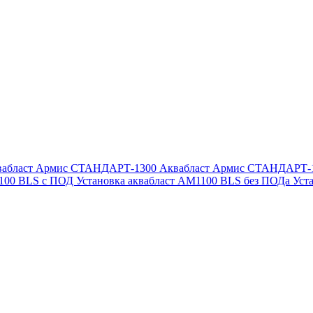
вабласт Армис СТАНДАРТ-1300
Аквабласт Армис СТАНДАРТ-
1100 BLS с ПОД
Установка аквабласт AM1100 BLS без ПОДа
Уст