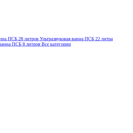
анна ПСБ 28 литров
Ультразвуковая ванна ПСБ 22 литра
 ванна ПСБ 8 литров
Все категории