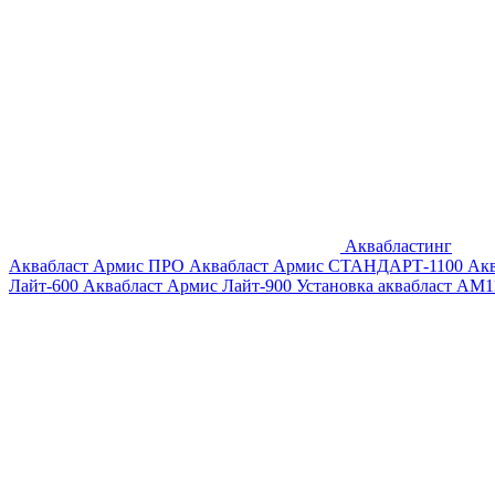
Аквабластинг
Аквабласт Армис ПРО
Аквабласт Армис СТАНДАРТ-1100
Ак
Лайт-600
Аквабласт Армис Лайт-900
Установка аквабласт AM