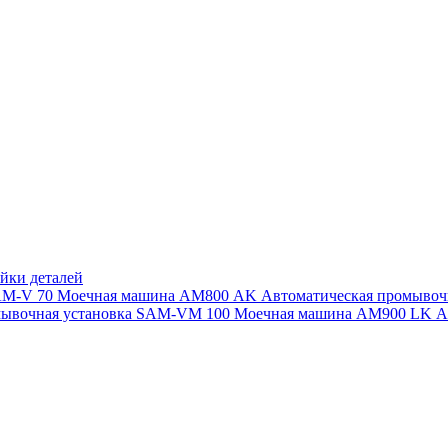
йки деталей
SAM-V 70
Моечная машина АМ800 AK
Автоматическая промыво
мывочная установка SAM-VM 100
Моечная машина AM900 LK
А