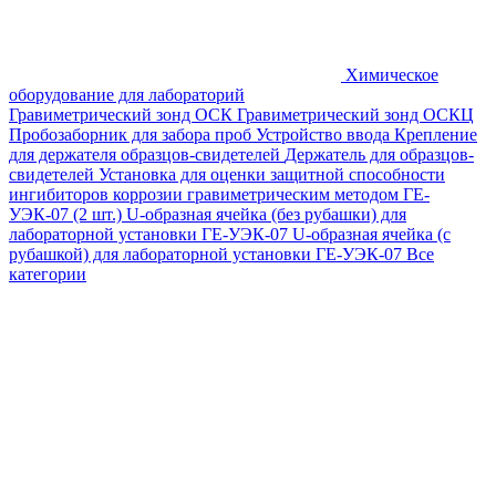
Химическое
оборудование для лабораторий
Гравиметрический зонд ОСК
Гравиметрический зонд ОСКЦ
Пробозаборник для забора проб
Устройство ввода
Крепление
для держателя образцов-свидетелей
Держатель для образцов-
свидетелей
Установка для оценки защитной способности
ингибиторов коррозии гравиметрическим методом ГЕ-
УЭК-07 (2 шт.)
U-образная ячейка (без рубашки) для
лабораторной установки ГЕ-УЭК-07
U-образная ячейка (с
рубашкой) для лабораторной установки ГЕ-УЭК-07
Все
категории