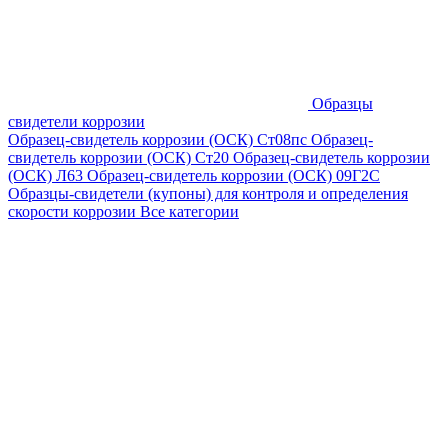
Образцы
свидетели коррозии
Образец-свидетель коррозии (ОСК) Ст08пс
Образец-
свидетель коррозии (ОСК) Ст20
Образец-свидетель коррозии
(ОСК) Л63
Образец-свидетель коррозии (ОСК) 09Г2С
Образцы-свидетели (купоны) для контроля и определения
скорости коррозии
Все категории