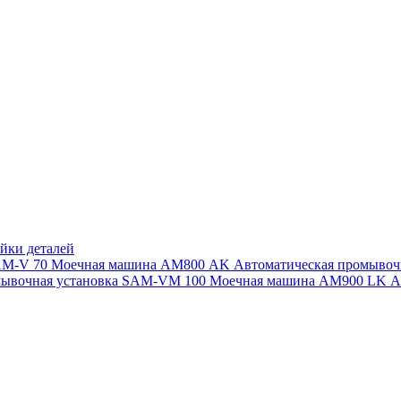
йки деталей
SAM-V 70
Моечная машина АМ800 AK
Автоматическая промыво
мывочная установка SAM-VM 100
Моечная машина AM900 LK
А