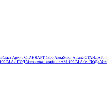
вабласт Армис СТАНДАРТ-1300
Аквабласт Армис СТАНДАРТ-
1100 BLS с ПОД
Установка аквабласт AM1100 BLS без ПОДа
Уст