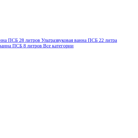
анна ПСБ 28 литров
Ультразвуковая ванна ПСБ 22 литра
 ванна ПСБ 8 литров
Все категории