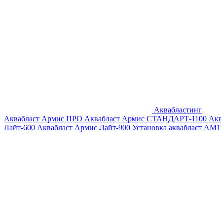
Аквабластинг
Аквабласт Армис ПРО
Аквабласт Армис СТАНДАРТ-1100
Ак
Лайт-600
Аквабласт Армис Лайт-900
Установка аквабласт AM