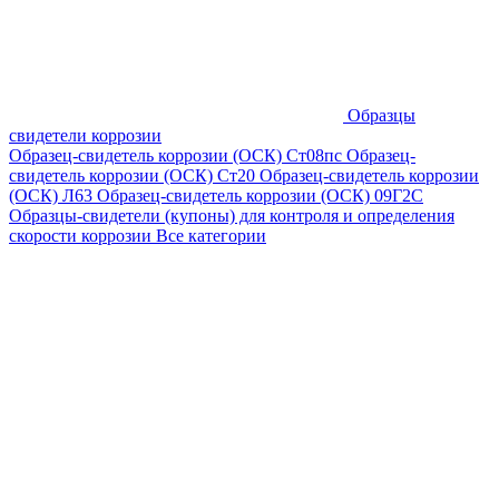
Образцы
свидетели коррозии
Образец-свидетель коррозии (ОСК) Ст08пс
Образец-
свидетель коррозии (ОСК) Ст20
Образец-свидетель коррозии
(ОСК) Л63
Образец-свидетель коррозии (ОСК) 09Г2С
Образцы-свидетели (купоны) для контроля и определения
скорости коррозии
Все категории