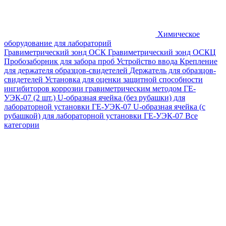
Химическое
оборудование для лабораторий
Гравиметрический зонд ОСК
Гравиметрический зонд ОСКЦ
Пробозаборник для забора проб
Устройство ввода
Крепление
для держателя образцов-свидетелей
Держатель для образцов-
свидетелей
Установка для оценки защитной способности
ингибиторов коррозии гравиметрическим методом ГЕ-
УЭК-07 (2 шт.)
U-образная ячейка (без рубашки) для
лабораторной установки ГЕ-УЭК-07
U-образная ячейка (с
рубашкой) для лабораторной установки ГЕ-УЭК-07
Все
категории