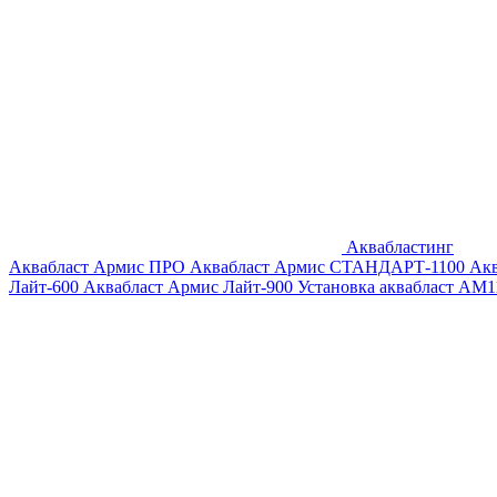
Аквабластинг
Аквабласт Армис ПРО
Аквабласт Армис СТАНДАРТ-1100
Ак
Лайт-600
Аквабласт Армис Лайт-900
Установка аквабласт AM