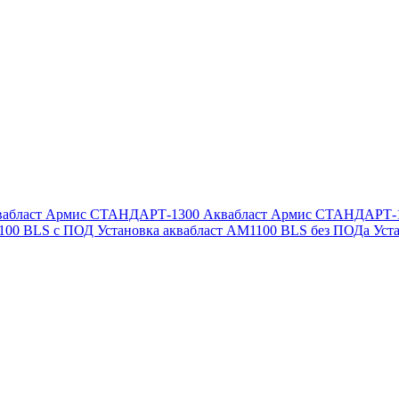
вабласт Армис СТАНДАРТ-1300
Аквабласт Армис СТАНДАРТ-
1100 BLS с ПОД
Установка аквабласт AM1100 BLS без ПОДа
Уст