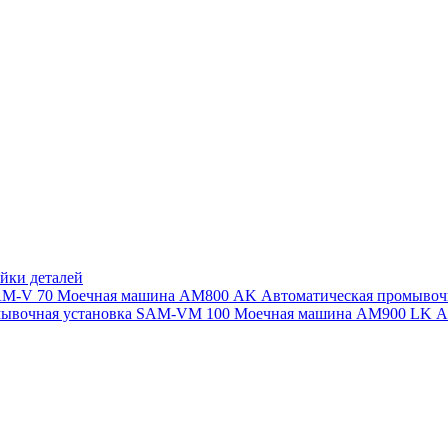
йки деталей
SAM-V 70
Моечная машина АМ800 AK
Автоматическая промыво
мывочная установка SAM-VM 100
Моечная машина AM900 LK
А