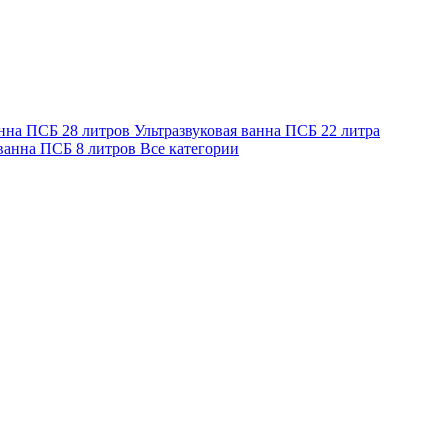
анна ПСБ 28 литров
Ультразвуковая ванна ПСБ 22 литра
 ванна ПСБ 8 литров
Все категории