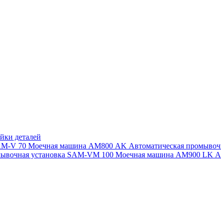
йки деталей
SAM-V 70
Моечная машина АМ800 AK
Автоматическая промыво
мывочная установка SAM-VM 100
Моечная машина AM900 LK
А