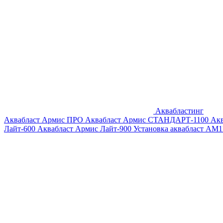
Аквабластинг
Аквабласт Армис ПРО
Аквабласт Армис СТАНДАРТ-1100
Ак
Лайт-600
Аквабласт Армис Лайт-900
Установка аквабласт AM