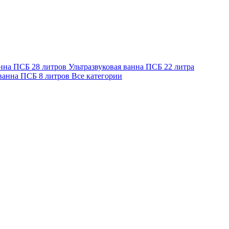
анна ПСБ 28 литров
Ультразвуковая ванна ПСБ 22 литра
 ванна ПСБ 8 литров
Все категории