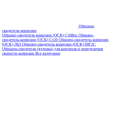
Образцы
свидетели коррозии
Образец-свидетель коррозии (ОСК) Ст08пс
Образец-
свидетель коррозии (ОСК) Ст20
Образец-свидетель коррозии
(ОСК) Л63
Образец-свидетель коррозии (ОСК) 09Г2С
Образцы-свидетели (купоны) для контроля и определения
скорости коррозии
Все категории