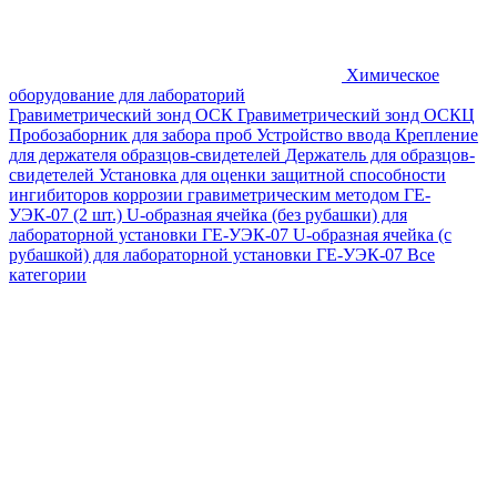
Химическое
оборудование для лабораторий
Гравиметрический зонд ОСК
Гравиметрический зонд ОСКЦ
Пробозаборник для забора проб
Устройство ввода
Крепление
для держателя образцов-свидетелей
Держатель для образцов-
свидетелей
Установка для оценки защитной способности
ингибиторов коррозии гравиметрическим методом ГЕ-
УЭК-07 (2 шт.)
U-образная ячейка (без рубашки) для
лабораторной установки ГЕ-УЭК-07
U-образная ячейка (с
рубашкой) для лабораторной установки ГЕ-УЭК-07
Все
категории